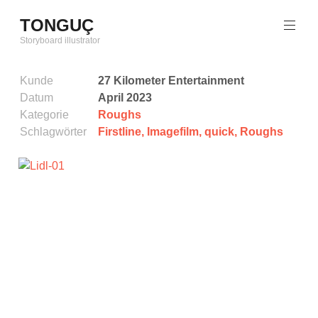
Zum
TONGUÇ
Inhalt
springen
Storyboard illustrator
Kunde
27 Kilometer Entertainment
Datum
April 2023
Kategorie
Roughs
Schlagwörter
Firstline
,
Imagefilm
,
quick
,
Roughs