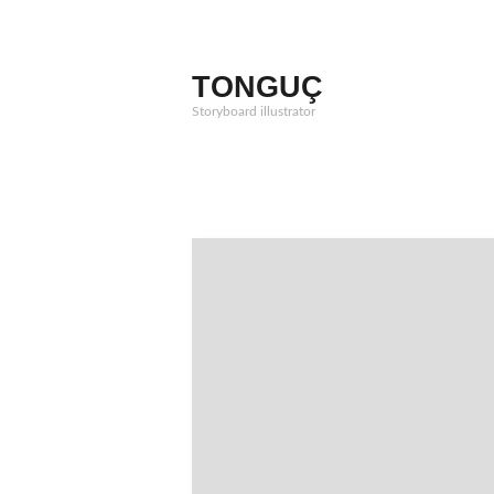
Zum
Inhalt
springen
TONGUÇ
Storyboard illustrator