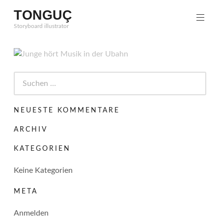
Zum
TONGUÇ
Inhalt
Storyboard illustrator
springen
Suchen
nach:
NEUESTE KOMMENTARE
ARCHIV
KATEGORIEN
Keine Kategorien
META
Anmelden