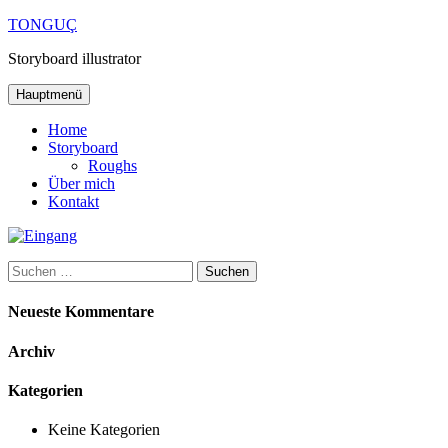
Zum
TONGUÇ
Inhalt
Storyboard illustrator
springen
Hauptmenü
Home
Storyboard
Roughs
Über mich
Kontakt
Suchen
nach:
Neueste Kommentare
Archiv
Kategorien
Keine Kategorien