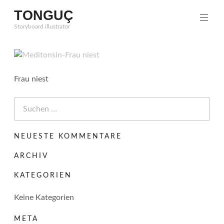
Zum
TONGUÇ
Inhalt
Storyboard illustrator
springen
Frau niest
Suchen
nach:
NEUESTE KOMMENTARE
ARCHIV
KATEGORIEN
Keine Kategorien
META